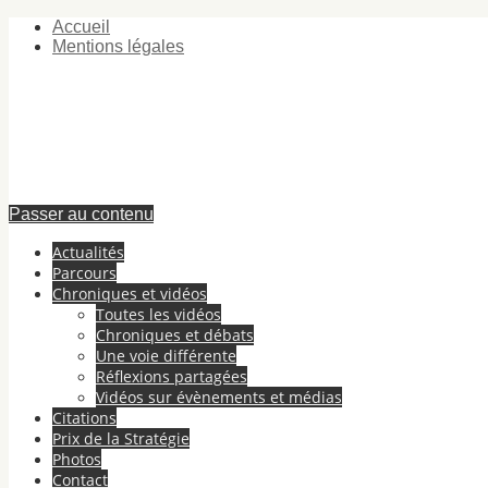
Accueil
Mentions légales
Passer au contenu
Actualités
Parcours
Chroniques et vidéos
Toutes les vidéos
Chroniques et débats
Une voie différente
Réflexions partagées
Vidéos sur évènements et médias
Citations
Prix de la Stratégie
Photos
Contact