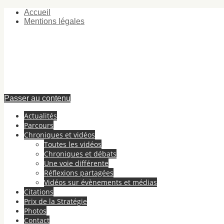
Accueil
Mentions légales
Passer au contenu
Actualités
Parcours
Chroniques et vidéos
Toutes les vidéos
Chroniques et débats
Une voie différente
Réflexions partagées
Vidéos sur évènements et médias
Citations
Prix de la Stratégie
Photos
Contact