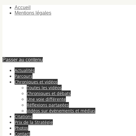
Accueil
Mentions légales
Passer au contenu
Actualités
Parcours
Chroniques et vidéos
Toutes les vidéos
Chroniques et débats
Une voie différente
Réflexions partagées
Vidéos sur évènements et médias
Citations
Prix de la Stratégie
Photos
Contact