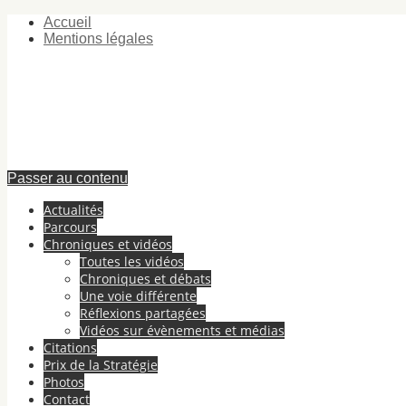
Accueil
Mentions légales
Passer au contenu
Actualités
Parcours
Chroniques et vidéos
Toutes les vidéos
Chroniques et débats
Une voie différente
Réflexions partagées
Vidéos sur évènements et médias
Citations
Prix de la Stratégie
Photos
Contact