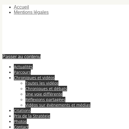
Accueil
Mentions légales
Passer au contenu
Actualités
Parcours
Chroniques et vidéos
Toutes les vidéos
Chroniques et débats
Une voie différente
Réflexions partagées
Vidéos sur évènements et médias
Citations
Prix de la Stratégie
Photos
Contact