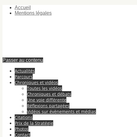
Accueil
Mentions légales
Passer au contenu
Actualités
Parcours
Chroniques et vidéos
Toutes les vidéos
Chroniques et débats
Une voie différente
Réflexions partagées
Vidéos sur évènements et médias
Citations
Prix de la Stratégie
Photos
Contact