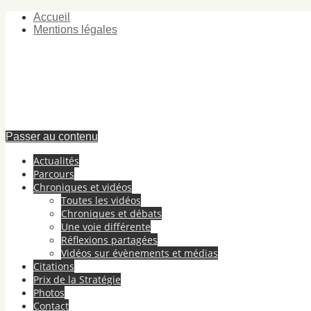
Accueil
Mentions légales
Passer au contenu
Actualités
Parcours
Chroniques et vidéos
Toutes les vidéos
Chroniques et débats
Une voie différente
Réflexions partagées
Vidéos sur évènements et médias
Citations
Prix de la Stratégie
Photos
Contact