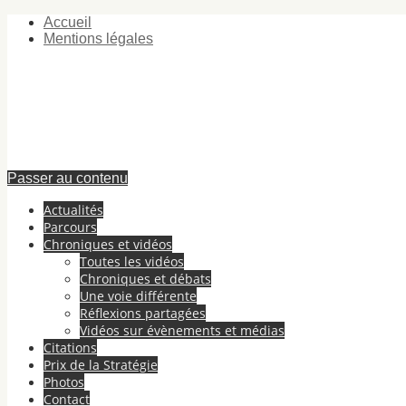
Accueil
Mentions légales
Passer au contenu
Actualités
Parcours
Chroniques et vidéos
Toutes les vidéos
Chroniques et débats
Une voie différente
Réflexions partagées
Vidéos sur évènements et médias
Citations
Prix de la Stratégie
Photos
Contact