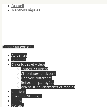
Accueil
Mentions légales
Passer au contenu
Actualités
Parcours
Chroniques et vidéos
Toutes les vidéos
Chroniques et débats
Une voie différente
Réflexions partagées
Vidéos sur évènements et médias
Citations
Prix de la Stratégie
Photos
Contact