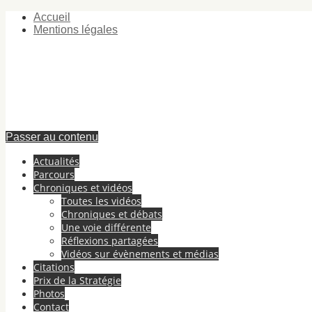
Accueil
Mentions légales
Passer au contenu
Actualités
Parcours
Chroniques et vidéos
Toutes les vidéos
Chroniques et débats
Une voie différente
Réflexions partagées
Vidéos sur évènements et médias
Citations
Prix de la Stratégie
Photos
Contact