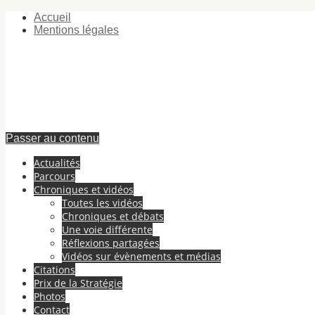
Accueil
Mentions légales
Passer au contenu
Actualités
Parcours
Chroniques et vidéos
Toutes les vidéos
Chroniques et débats
Une voie différente
Réflexions partagées
Vidéos sur évènements et médias
Citations
Prix de la Stratégie
Photos
Contact