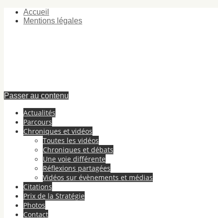
Accueil
Mentions légales
Passer au contenu
Actualités
Parcours
Chroniques et vidéos
Toutes les vidéos
Chroniques et débats
Une voie différente
Réflexions partagées
Vidéos sur évènements et médias
Citations
Prix de la Stratégie
Photos
Contact