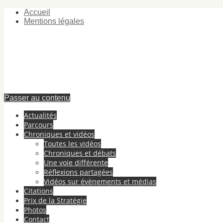
Accueil
Mentions légales
Passer au contenu
Actualités
Parcours
Chroniques et vidéos
Toutes les vidéos
Chroniques et débats
Une voie différente
Réflexions partagées
Vidéos sur évènements et médias
Citations
Prix de la Stratégie
Photos
Contact