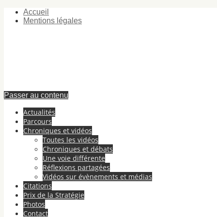
Accueil
Mentions légales
Passer au contenu
Actualités
Parcours
Chroniques et vidéos
Toutes les vidéos
Chroniques et débats
Une voie différente
Réflexions partagées
Vidéos sur évènements et médias
Citations
Prix de la Stratégie
Photos
Contact