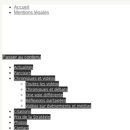
Accueil
Mentions légales
Passer au contenu
Actualités
Parcours
Chroniques et vidéos
Toutes les vidéos
Chroniques et débats
Une voie différente
Réflexions partagées
Vidéos sur évènements et médias
Citations
Prix de la Stratégie
Photos
Contact